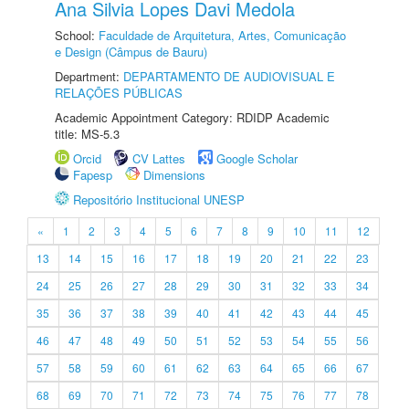
Ana Silvia Lopes Davi Medola
School:
Faculdade de Arquitetura, Artes, Comunicação
e Design (Câmpus de Bauru)
Department:
DEPARTAMENTO DE AUDIOVISUAL E
RELAÇÕES PÚBLICAS
Academic Appointment Category: RDIDP Academic
title: MS-5.3
Orcid
CV Lattes
Google Scholar
Fapesp
Dimensions
Repositório Institucional UNESP
«
1
2
3
4
5
6
7
8
9
10
11
12
13
14
15
16
17
18
19
20
21
22
23
24
25
26
27
28
29
30
31
32
33
34
35
36
37
38
39
40
41
42
43
44
45
46
47
48
49
50
51
52
53
54
55
56
57
58
59
60
61
62
63
64
65
66
67
68
69
70
71
72
73
74
75
76
77
78