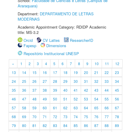
School:
Faculdade de Ciências e Letras (Câmpus de
Araraquara)
Department:
DEPARTAMENTO DE LETRAS
MODERNAS
Academic Appointment Category: RDIDP Academic
title: MS-3.2
Orcid
CV Lattes
ResearcherID
Fapesp
Dimensions
Repositório Institucional UNESP
«
1
2
3
4
5
6
7
8
9
10
11
12
13
14
15
16
17
18
19
20
21
22
23
24
25
26
27
28
29
30
31
32
33
34
35
36
37
38
39
40
41
42
43
44
45
46
47
48
49
50
51
52
53
54
55
56
57
58
59
60
61
62
63
64
65
66
67
68
69
70
71
72
73
74
75
76
77
78
79
80
81
82
83
84
85
86
87
88
89