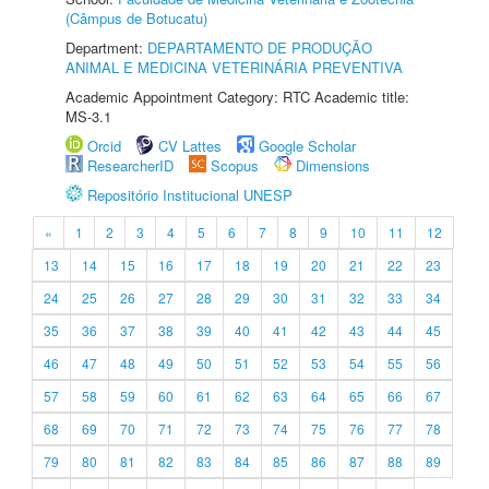
(Câmpus de Botucatu)
Department:
DEPARTAMENTO DE PRODUÇÃO
ANIMAL E MEDICINA VETERINÁRIA PREVENTIVA
Academic Appointment Category: RTC Academic title:
MS-3.1
Orcid
CV Lattes
Google Scholar
ResearcherID
Scopus
Dimensions
Repositório Institucional UNESP
«
1
2
3
4
5
6
7
8
9
10
11
12
13
14
15
16
17
18
19
20
21
22
23
24
25
26
27
28
29
30
31
32
33
34
35
36
37
38
39
40
41
42
43
44
45
46
47
48
49
50
51
52
53
54
55
56
57
58
59
60
61
62
63
64
65
66
67
68
69
70
71
72
73
74
75
76
77
78
79
80
81
82
83
84
85
86
87
88
89