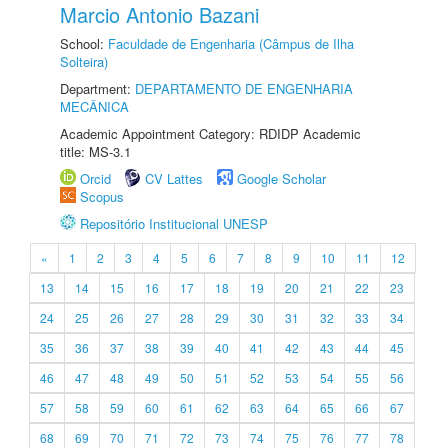
Marcio Antonio Bazani
School:
Faculdade de Engenharia (Câmpus de Ilha
Solteira)
Department:
DEPARTAMENTO DE ENGENHARIA
MECÂNICA
Academic Appointment Category: RDIDP Academic
title: MS-3.1
Orcid
CV Lattes
Google Scholar
Scopus
Repositório Institucional UNESP
«
1
2
3
4
5
6
7
8
9
10
11
12
13
14
15
16
17
18
19
20
21
22
23
24
25
26
27
28
29
30
31
32
33
34
35
36
37
38
39
40
41
42
43
44
45
46
47
48
49
50
51
52
53
54
55
56
57
58
59
60
61
62
63
64
65
66
67
68
69
70
71
72
73
74
75
76
77
78