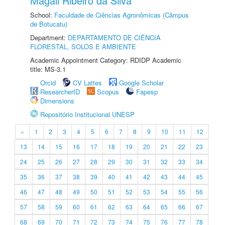
Magali Ribeiro da Silva
School:
Faculdade de Ciências Agronômicas (Câmpus
de Botucatu)
Department:
DEPARTAMENTO DE CIÊNCIA
FLORESTAL, SOLOS E AMBIENTE
Academic Appointment Category: RDIDP Academic
title: MS-3.1
Orcid
CV Lattes
Google Scholar
ResearcherID
Scopus
Fapesp
Dimensions
Repositório Institucional UNESP
«
1
2
3
4
5
6
7
8
9
10
11
12
13
14
15
16
17
18
19
20
21
22
23
24
25
26
27
28
29
30
31
32
33
34
35
36
37
38
39
40
41
42
43
44
45
46
47
48
49
50
51
52
53
54
55
56
57
58
59
60
61
62
63
64
65
66
67
68
69
70
71
72
73
74
75
76
77
78