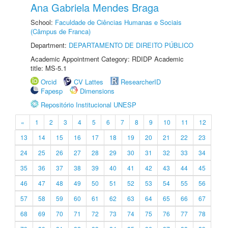
Ana Gabriela Mendes Braga
School:
Faculdade de Ciências Humanas e Sociais
(Câmpus de Franca)
Department:
DEPARTAMENTO DE DIREITO PÚBLICO
Academic Appointment Category: RDIDP Academic
title: MS-5.1
Orcid
CV Lattes
ResearcherID
Fapesp
Dimensions
Repositório Institucional UNESP
«
1
2
3
4
5
6
7
8
9
10
11
12
13
14
15
16
17
18
19
20
21
22
23
24
25
26
27
28
29
30
31
32
33
34
35
36
37
38
39
40
41
42
43
44
45
46
47
48
49
50
51
52
53
54
55
56
57
58
59
60
61
62
63
64
65
66
67
68
69
70
71
72
73
74
75
76
77
78