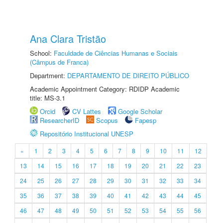
Ana Clara Tristão
School:
Faculdade de Ciências Humanas e Sociais
(Câmpus de Franca)
Department:
DEPARTAMENTO DE DIREITO PÚBLICO
Academic Appointment Category: RDIDP Academic
title: MS-3.1
Orcid
CV Lattes
Google Scholar
ResearcherID
Scopus
Fapesp
Repositório Institucional UNESP
«
1
2
3
4
5
6
7
8
9
10
11
12
13
14
15
16
17
18
19
20
21
22
23
24
25
26
27
28
29
30
31
32
33
34
35
36
37
38
39
40
41
42
43
44
45
46
47
48
49
50
51
52
53
54
55
56