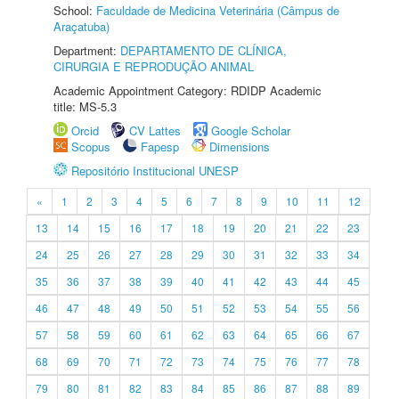
School:
Faculdade de Medicina Veterinária (Câmpus de
Araçatuba)
Department:
DEPARTAMENTO DE CLÍNICA,
CIRURGIA E REPRODUÇÃO ANIMAL
Academic Appointment Category: RDIDP Academic
title: MS-5.3
Orcid
CV Lattes
Google Scholar
Scopus
Fapesp
Dimensions
Repositório Institucional UNESP
«
1
2
3
4
5
6
7
8
9
10
11
12
13
14
15
16
17
18
19
20
21
22
23
24
25
26
27
28
29
30
31
32
33
34
35
36
37
38
39
40
41
42
43
44
45
46
47
48
49
50
51
52
53
54
55
56
57
58
59
60
61
62
63
64
65
66
67
68
69
70
71
72
73
74
75
76
77
78
79
80
81
82
83
84
85
86
87
88
89