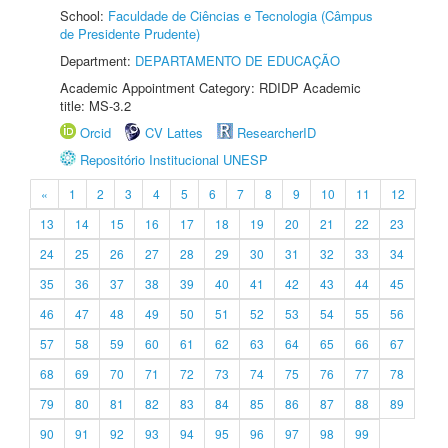
School:
Faculdade de Ciências e Tecnologia (Câmpus
de Presidente Prudente)
Department:
DEPARTAMENTO DE EDUCAÇÃO
Academic Appointment Category: RDIDP Academic
title: MS-3.2
Orcid
CV Lattes
ResearcherID
Repositório Institucional UNESP
«
1
2
3
4
5
6
7
8
9
10
11
12
13
14
15
16
17
18
19
20
21
22
23
24
25
26
27
28
29
30
31
32
33
34
35
36
37
38
39
40
41
42
43
44
45
46
47
48
49
50
51
52
53
54
55
56
57
58
59
60
61
62
63
64
65
66
67
68
69
70
71
72
73
74
75
76
77
78
79
80
81
82
83
84
85
86
87
88
89
90
91
92
93
94
95
96
97
98
99