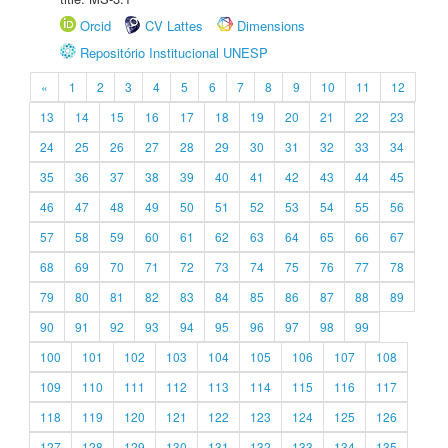
Orcid
CV Lattes
Dimensions
Repositório Institucional UNESP
«
1
2
3
4
5
6
7
8
9
10
11
12
13
14
15
16
17
18
19
20
21
22
23
24
25
26
27
28
29
30
31
32
33
34
35
36
37
38
39
40
41
42
43
44
45
46
47
48
49
50
51
52
53
54
55
56
57
58
59
60
61
62
63
64
65
66
67
68
69
70
71
72
73
74
75
76
77
78
79
80
81
82
83
84
85
86
87
88
89
90
91
92
93
94
95
96
97
98
99
100
101
102
103
104
105
106
107
108
109
110
111
112
113
114
115
116
117
118
119
120
121
122
123
124
125
126
127
128
129
130
131
132
133
134
135