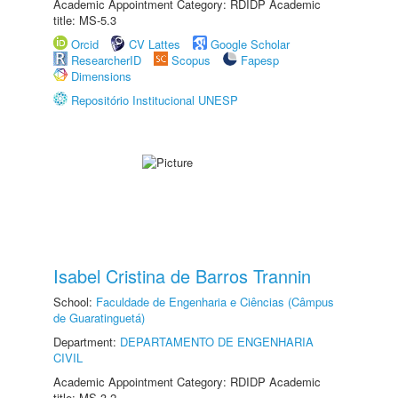
Academic Appointment Category: RDIDP Academic
title: MS-5.3
Orcid
CV Lattes
Google Scholar
ResearcherID
Scopus
Fapesp
Dimensions
Repositório Institucional UNESP
Isabel Cristina de Barros Trannin
School:
Faculdade de Engenharia e Ciências (Câmpus
de Guaratinguetá)
Department:
DEPARTAMENTO DE ENGENHARIA
CIVIL
Academic Appointment Category: RDIDP Academic
title: MS-3.2