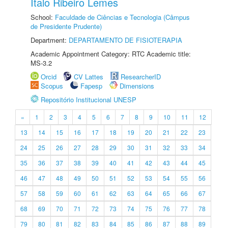
Ítalo Ribeiro Lemes
School:
Faculdade de Ciências e Tecnologia (Câmpus
de Presidente Prudente)
Department:
DEPARTAMENTO DE FISIOTERAPIA
Academic Appointment Category: RTC Academic title:
MS-3.2
Orcid
CV Lattes
ResearcherID
Scopus
Fapesp
Dimensions
Repositório Institucional UNESP
«
1
2
3
4
5
6
7
8
9
10
11
12
13
14
15
16
17
18
19
20
21
22
23
24
25
26
27
28
29
30
31
32
33
34
35
36
37
38
39
40
41
42
43
44
45
46
47
48
49
50
51
52
53
54
55
56
57
58
59
60
61
62
63
64
65
66
67
68
69
70
71
72
73
74
75
76
77
78
79
80
81
82
83
84
85
86
87
88
89