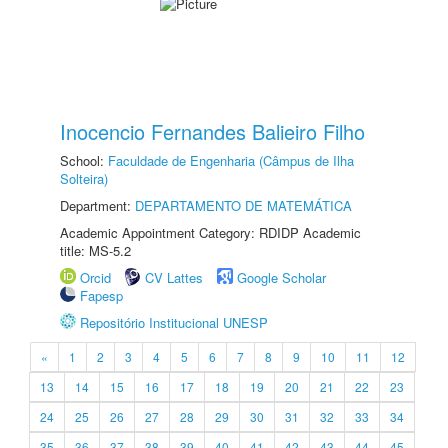
Inocencio Fernandes Balieiro Filho
School:
Faculdade de Engenharia (Câmpus de Ilha
Solteira)
Department:
DEPARTAMENTO DE MATEMÁTICA
Academic Appointment Category: RDIDP Academic
title: MS-5.2
Orcid
CV Lattes
Google Scholar
Fapesp
Repositório Institucional UNESP
«
1
2
3
4
5
6
7
8
9
10
11
12
13
14
15
16
17
18
19
20
21
22
23
24
25
26
27
28
29
30
31
32
33
34
35
36
37
38
39
40
41
42
43
44
45