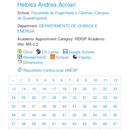
Heloisa Andrea Acciari
School:
Faculdade de Engenharia e Ciências (Câmpus
de Guaratinguetá)
Department:
DEPARTAMENTO DE QUÍMICA E
ENERGIA
Academic Appointment Category: RDIDP Academic
title: MS-3.2
Orcid
CV Lattes
Google Scholar
ResearcherID
Scopus
Fapesp
Dimensions
Repositório Institucional UNESP
«
1
2
3
4
5
6
7
8
9
10
11
12
13
14
15
16
17
18
19
20
21
22
23
24
25
26
27
28
29
30
31
32
33
34
35
36
37
38
39
40
41
42
43
44
45
46
47
48
49
50
51
52
53
54
55
56
57
58
59
60
61
62
63
64
65
66
67