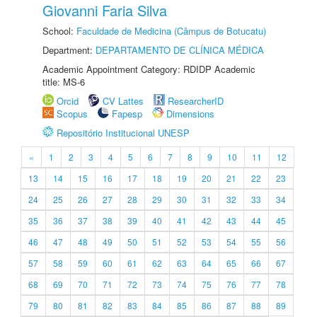
Giovanni Faria Silva
School:
Faculdade de Medicina (Câmpus de Botucatu)
Department:
DEPARTAMENTO DE CLÍNICA MÉDICA
Academic Appointment Category: RDIDP Academic
title: MS-6
Orcid
CV Lattes
ResearcherID
Scopus
Fapesp
Dimensions
Repositório Institucional UNESP
«
1
2
3
4
5
6
7
8
9
10
11
12
13
14
15
16
17
18
19
20
21
22
23
24
25
26
27
28
29
30
31
32
33
34
35
36
37
38
39
40
41
42
43
44
45
46
47
48
49
50
51
52
53
54
55
56
57
58
59
60
61
62
63
64
65
66
67
68
69
70
71
72
73
74
75
76
77
78
79
80
81
82
83
84
85
86
87
88
89