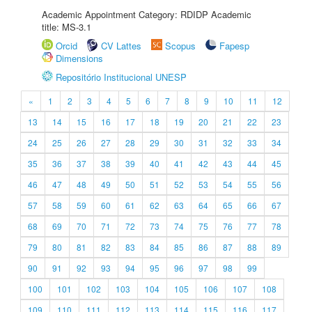
Academic Appointment Category: RDIDP Academic
title: MS-3.1
Orcid
CV Lattes
Scopus
Fapesp
Dimensions
Repositório Institucional UNESP
«
1
2
3
4
5
6
7
8
9
10
11
12
13
14
15
16
17
18
19
20
21
22
23
24
25
26
27
28
29
30
31
32
33
34
35
36
37
38
39
40
41
42
43
44
45
46
47
48
49
50
51
52
53
54
55
56
57
58
59
60
61
62
63
64
65
66
67
68
69
70
71
72
73
74
75
76
77
78
79
80
81
82
83
84
85
86
87
88
89
90
91
92
93
94
95
96
97
98
99
100
101
102
103
104
105
106
107
108
109
110
111
112
113
114
115
116
117