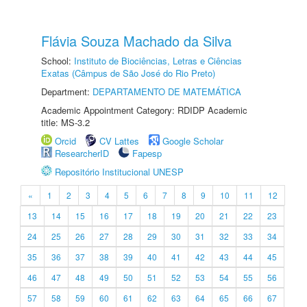
Flávia Souza Machado da Silva
School:
Instituto de Biociências, Letras e Ciências
Exatas (Câmpus de São José do Rio Preto)
Department:
DEPARTAMENTO DE MATEMÁTICA
Academic Appointment Category: RDIDP Academic
title: MS-3.2
Orcid
CV Lattes
Google Scholar
ResearcherID
Fapesp
Repositório Institucional UNESP
«
1
2
3
4
5
6
7
8
9
10
11
12
13
14
15
16
17
18
19
20
21
22
23
24
25
26
27
28
29
30
31
32
33
34
35
36
37
38
39
40
41
42
43
44
45
46
47
48
49
50
51
52
53
54
55
56
57
58
59
60
61
62
63
64
65
66
67