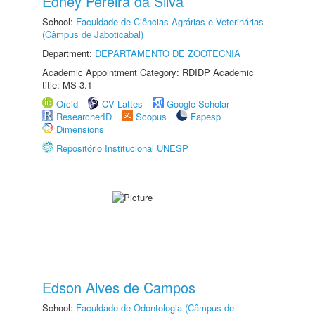
Edney Pereira da Silva
School:
Faculdade de Ciências Agrárias e Veterinárias
(Câmpus de Jaboticabal)
Department:
DEPARTAMENTO DE ZOOTECNIA
Academic Appointment Category: RDIDP Academic
title: MS-3.1
Orcid
CV Lattes
Google Scholar
ResearcherID
Scopus
Fapesp
Dimensions
Repositório Institucional UNESP
Edson Alves de Campos
School:
Faculdade de Odontologia (Câmpus de