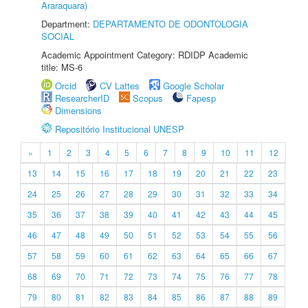
Araraquara)
Department:
DEPARTAMENTO DE ODONTOLOGIA
SOCIAL
Academic Appointment Category: RDIDP Academic
title: MS-6
Orcid
CV Lattes
Google Scholar
ResearcherID
Scopus
Fapesp
Dimensions
Repositório Institucional UNESP
«
1
2
3
4
5
6
7
8
9
10
11
12
13
14
15
16
17
18
19
20
21
22
23
24
25
26
27
28
29
30
31
32
33
34
35
36
37
38
39
40
41
42
43
44
45
46
47
48
49
50
51
52
53
54
55
56
57
58
59
60
61
62
63
64
65
66
67
68
69
70
71
72
73
74
75
76
77
78
79
80
81
82
83
84
85
86
87
88
89