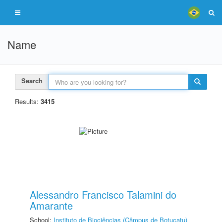
Name
Search
Results:
3415
Alessandro Francisco Talamini do
Amarante
School:
Instituto de Biociências (Câmpus de Botucatu)