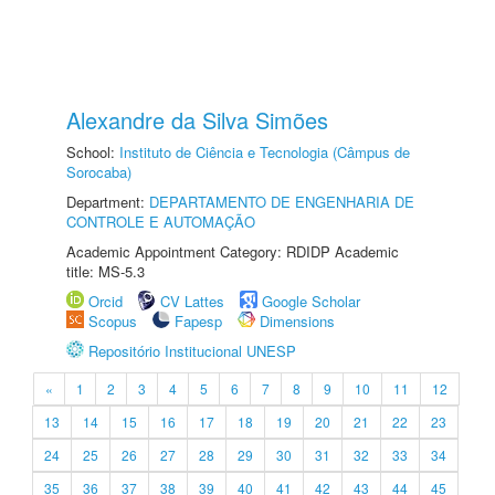
Alexandre da Silva Simões
School:
Instituto de Ciência e Tecnologia (Câmpus de
Sorocaba)
Department:
DEPARTAMENTO DE ENGENHARIA DE
CONTROLE E AUTOMAÇÃO
Academic Appointment Category: RDIDP Academic
title: MS-5.3
Orcid
CV Lattes
Google Scholar
Scopus
Fapesp
Dimensions
Repositório Institucional UNESP
«
1
2
3
4
5
6
7
8
9
10
11
12
13
14
15
16
17
18
19
20
21
22
23
24
25
26
27
28
29
30
31
32
33
34
35
36
37
38
39
40
41
42
43
44
45