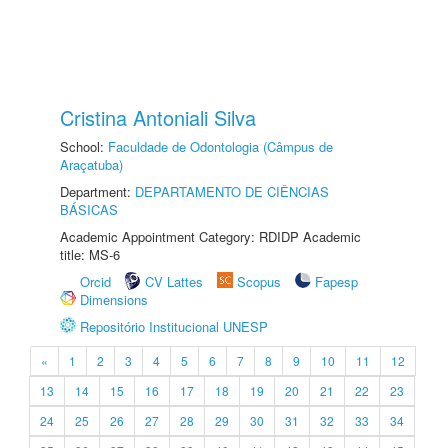
Cristina Antoniali Silva
School:
Faculdade de Odontologia (Câmpus de
Araçatuba)
Department:
DEPARTAMENTO DE CIÊNCIAS
BÁSICAS
Academic Appointment Category: RDIDP Academic
title: MS-6
Orcid
CV Lattes
Scopus
Fapesp
Dimensions
Repositório Institucional UNESP
«
1
2
3
4
5
6
7
8
9
10
11
12
13
14
15
16
17
18
19
20
21
22
23
24
25
26
27
28
29
30
31
32
33
34