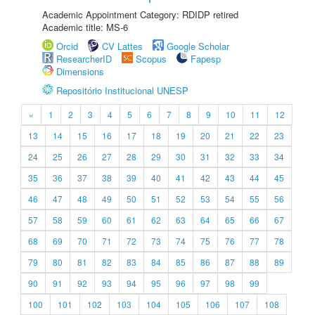
Academic Appointment Category: RDIDP retired
Academic title: MS-6
Orcid
CV Lattes
Google Scholar
ResearcherID
Scopus
Fapesp
Dimensions
Repositório Institucional UNESP
«
1
2
3
4
5
6
7
8
9
10
11
12
13
14
15
16
17
18
19
20
21
22
23
24
25
26
27
28
29
30
31
32
33
34
35
36
37
38
39
40
41
42
43
44
45
46
47
48
49
50
51
52
53
54
55
56
57
58
59
60
61
62
63
64
65
66
67
68
69
70
71
72
73
74
75
76
77
78
79
80
81
82
83
84
85
86
87
88
89
90
91
92
93
94
95
96
97
98
99
100
101
102
103
104
105
106
107
108