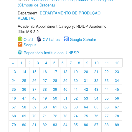
(Câmpus de Dracena)
Department:
DEPARTAMENTO DE PRODUÇÃO
VEGETAL
Academic Appointment Category: RDIDP Academic
title: MS-3.2
Orcid
CV Lattes
Google Scholar
Scopus
Repositório Institucional UNESP
«
1
2
3
4
5
6
7
8
9
10
11
12
13
14
15
16
17
18
19
20
21
22
23
24
25
26
27
28
29
30
31
32
33
34
35
36
37
38
39
40
41
42
43
44
45
46
47
48
49
50
51
52
53
54
55
56
57
58
59
60
61
62
63
64
65
66
67
68
69
70
71
72
73
74
75
76
77
78
79
80
81
82
83
84
85
86
87
88
89