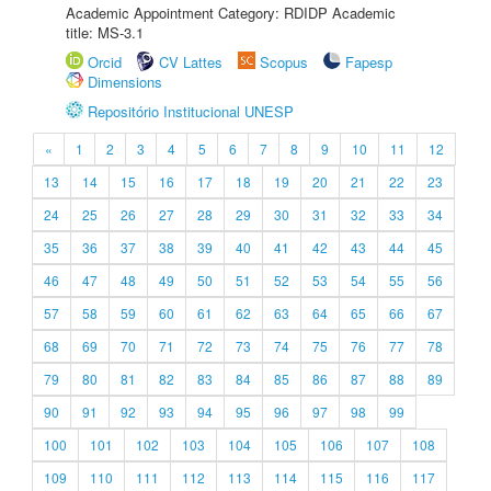
Academic Appointment Category: RDIDP Academic
title: MS-3.1
Orcid
CV Lattes
Scopus
Fapesp
Dimensions
Repositório Institucional UNESP
«
1
2
3
4
5
6
7
8
9
10
11
12
13
14
15
16
17
18
19
20
21
22
23
24
25
26
27
28
29
30
31
32
33
34
35
36
37
38
39
40
41
42
43
44
45
46
47
48
49
50
51
52
53
54
55
56
57
58
59
60
61
62
63
64
65
66
67
68
69
70
71
72
73
74
75
76
77
78
79
80
81
82
83
84
85
86
87
88
89
90
91
92
93
94
95
96
97
98
99
100
101
102
103
104
105
106
107
108
109
110
111
112
113
114
115
116
117