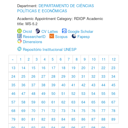
Department:
DEPARTAMENTO DE CIÊNCIAS
POLÍTICAS E ECONÔMICAS
Academic Appointment Category: RDIDP Academic
title: MS-5.2
Orcid
CV Lattes
Google Scholar
ResearcherID
Scopus
Fapesp
Dimensions
Repositório Institucional UNESP
«
1
2
3
4
5
6
7
8
9
10
11
12
13
14
15
16
17
18
19
20
21
22
23
24
25
26
27
28
29
30
31
32
33
34
35
36
37
38
39
40
41
42
43
44
45
46
47
48
49
50
51
52
53
54
55
56
57
58
59
60
61
62
63
64
65
66
67
68
69
70
71
72
73
74
75
76
77
78
79
80
81
82
83
84
85
86
87
88
89
90
91
92
93
94
95
96
97
98
99