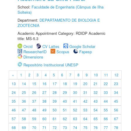
School:
Faculdade de Engenharia (Câmpus de Ilha
Solteira)
Department:
DEPARTAMENTO DE BIOLOGIA E
ZOOTECNIA
Academic Appointment Category: RDIDP Academic
title: MS-5.3
Orcid
CV Lattes
Google Scholar
ResearcherID
Scopus
Fapesp
Dimensions
Repositório Institucional UNESP
«
1
2
3
4
5
6
7
8
9
10
11
12
13
14
15
16
17
18
19
20
21
22
23
24
25
26
27
28
29
30
31
32
33
34
35
36
37
38
39
40
41
42
43
44
45
46
47
48
49
50
51
52
53
54
55
56
57
58
59
60
61
62
63
64
65
66
67
68
69
70
71
72
73
74
75
76
77
78