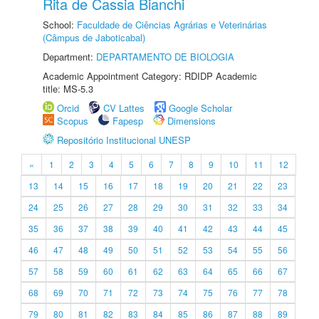
Rita de Cassia Bianchi
School:
Faculdade de Ciências Agrárias e Veterinárias
(Câmpus de Jaboticabal)
Department:
DEPARTAMENTO DE BIOLOGIA
Academic Appointment Category: RDIDP Academic
title: MS-5.3
Orcid
CV Lattes
Google Scholar
Scopus
Fapesp
Dimensions
Repositório Institucional UNESP
«
1
2
3
4
5
6
7
8
9
10
11
12
13
14
15
16
17
18
19
20
21
22
23
24
25
26
27
28
29
30
31
32
33
34
35
36
37
38
39
40
41
42
43
44
45
46
47
48
49
50
51
52
53
54
55
56
57
58
59
60
61
62
63
64
65
66
67
68
69
70
71
72
73
74
75
76
77
78
79
80
81
82
83
84
85
86
87
88
89