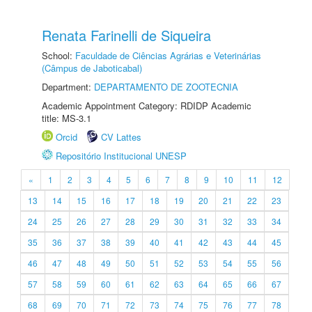
Renata Farinelli de Siqueira
School:
Faculdade de Ciências Agrárias e Veterinárias
(Câmpus de Jaboticabal)
Department:
DEPARTAMENTO DE ZOOTECNIA
Academic Appointment Category: RDIDP Academic
title: MS-3.1
Orcid
CV Lattes
Repositório Institucional UNESP
«
1
2
3
4
5
6
7
8
9
10
11
12
13
14
15
16
17
18
19
20
21
22
23
24
25
26
27
28
29
30
31
32
33
34
35
36
37
38
39
40
41
42
43
44
45
46
47
48
49
50
51
52
53
54
55
56
57
58
59
60
61
62
63
64
65
66
67
68
69
70
71
72
73
74
75
76
77
78