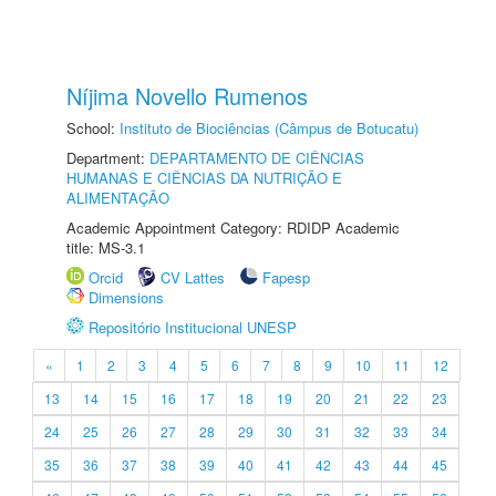
Níjima Novello Rumenos
School:
Instituto de Biociências (Câmpus de Botucatu)
Department:
DEPARTAMENTO DE CIÊNCIAS
HUMANAS E CIÊNCIAS DA NUTRIÇÃO E
ALIMENTAÇÃO
Academic Appointment Category: RDIDP Academic
title: MS-3.1
Orcid
CV Lattes
Fapesp
Dimensions
Repositório Institucional UNESP
«
1
2
3
4
5
6
7
8
9
10
11
12
13
14
15
16
17
18
19
20
21
22
23
24
25
26
27
28
29
30
31
32
33
34
35
36
37
38
39
40
41
42
43
44
45