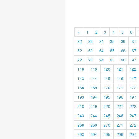
«
1
2
3
4
5
6
32
33
34
35
36
37
62
63
64
65
66
67
92
93
94
95
96
97
118
119
120
121
122
143
144
145
146
147
168
169
170
171
172
193
194
195
196
197
218
219
220
221
222
243
244
245
246
247
268
269
270
271
272
293
294
295
296
297