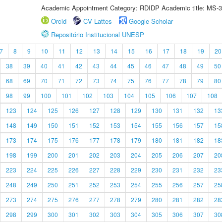
Academic Appointment Category: RDIDP Academic title: MS-3
Orcid
CV Lattes
Google Scholar
Repositório Institucional UNESP
7
8
9
10
11
12
13
14
15
16
17
18
19
20
38
39
40
41
42
43
44
45
46
47
48
49
50
68
69
70
71
72
73
74
75
76
77
78
79
80
98
99
100
101
102
103
104
105
106
107
108
123
124
125
126
127
128
129
130
131
132
13
148
149
150
151
152
153
154
155
156
157
15
173
174
175
176
177
178
179
180
181
182
18
198
199
200
201
202
203
204
205
206
207
20
223
224
225
226
227
228
229
230
231
232
23
248
249
250
251
252
253
254
255
256
257
25
273
274
275
276
277
278
279
280
281
282
28
298
299
300
301
302
303
304
305
306
307
30