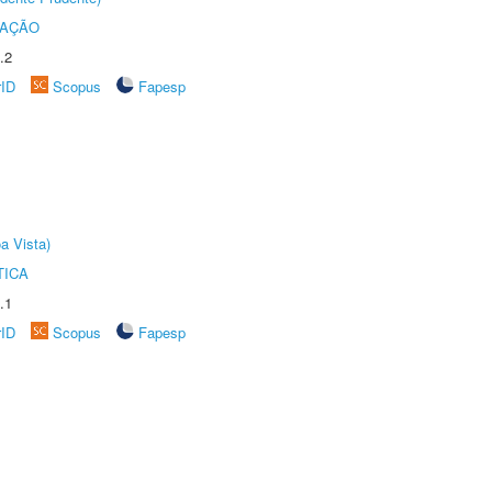
TAÇÃO
.2
rID
Scopus
Fapesp
a Vista)
TICA
.1
rID
Scopus
Fapesp