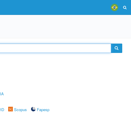
IA
rID
Scopus
Fapesp