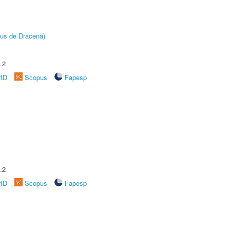
pus de Dracena)
.2
rID
Scopus
Fapesp
.2
rID
Scopus
Fapesp