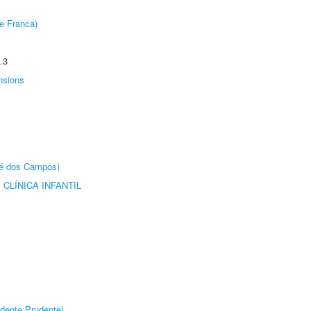
e Franca)
.3
nsions
sé dos Campos)
CLÍNICA INFANTIL
dente Prudente)