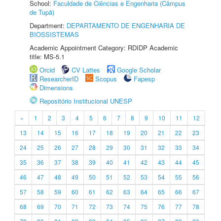
School:
Faculdade de Ciências e Engenharia (Câmpus
de Tupã)
Department:
DEPARTAMENTO DE ENGENHARIA DE
BIOSSISTEMAS
Academic Appointment Category: RDIDP Academic
title: MS-5.1
Orcid
CV Lattes
Google Scholar
ResearcherID
Scopus
Fapesp
Dimensions
Repositório Institucional UNESP
«
1
2
3
4
5
6
7
8
9
10
11
12
13
14
15
16
17
18
19
20
21
22
23
24
25
26
27
28
29
30
31
32
33
34
35
36
37
38
39
40
41
42
43
44
45
46
47
48
49
50
51
52
53
54
55
56
57
58
59
60
61
62
63
64
65
66
67
68
69
70
71
72
73
74
75
76
77
78