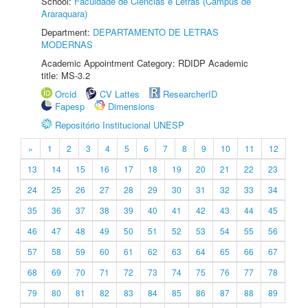
School:
Faculdade de Ciências e Letras (Câmpus de
Araraquara)
Department:
DEPARTAMENTO DE LETRAS
MODERNAS
Academic Appointment Category: RDIDP Academic
title: MS-3.2
Orcid
CV Lattes
ResearcherID
Fapesp
Dimensions
Repositório Institucional UNESP
«
1
2
3
4
5
6
7
8
9
10
11
12
13
14
15
16
17
18
19
20
21
22
23
24
25
26
27
28
29
30
31
32
33
34
35
36
37
38
39
40
41
42
43
44
45
46
47
48
49
50
51
52
53
54
55
56
57
58
59
60
61
62
63
64
65
66
67
68
69
70
71
72
73
74
75
76
77
78
79
80
81
82
83
84
85
86
87
88
89