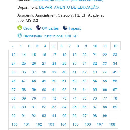
Department:
DEPARTAMENTO DE EDUCAÇÃO
Academic Appointment Category: RDIDP Academic
title: MS-3.2
Orcid
CV Lattes
Fapesp
Repositório Institucional UNESP
«
1
2
3
4
5
6
7
8
9
10
11
12
13
14
15
16
17
18
19
20
21
22
23
24
25
26
27
28
29
30
31
32
33
34
35
36
37
38
39
40
41
42
43
44
45
46
47
48
49
50
51
52
53
54
55
56
57
58
59
60
61
62
63
64
65
66
67
68
69
70
71
72
73
74
75
76
77
78
79
80
81
82
83
84
85
86
87
88
89
90
91
92
93
94
95
96
97
98
99
100
101
102
103
104
105
106
107
108