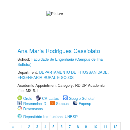
Ana Maria Rodrigues Cassiolato
School:
Faculdade de Engenharia (Câmpus de Ilha
Solteira)
Department:
DEPARTAMENTO DE FITOSSANIDADE,
ENGENHARIA RURAL E SOLOS
Academic Appointment Category: RDIDP Academic
title: MS-5.1
Orcid
CV Lattes
Google Scholar
ResearcherID
Scopus
Fapesp
Dimensions
Repositório Institucional UNESP
«
1
2
3
4
5
6
7
8
9
10
11
12