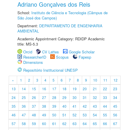
Adriano Gonçalves dos Reis
School:
Instituto de Ciência e Tecnologia (Câmpus de
São José dos Campos)
Department:
DEPARTAMENTO DE ENGENHARIA
AMBIENTAL
Academic Appointment Category: RDIDP Academic
title: MS-5.3
Orcid
CV Lattes
Google Scholar
ResearcherID
Scopus
Fapesp
Dimensions
Repositório Institucional UNESP
«
1
2
3
4
5
6
7
8
9
10
11
12
13
14
15
16
17
18
19
20
21
22
23
24
25
26
27
28
29
30
31
32
33
34
35
36
37
38
39
40
41
42
43
44
45
46
47
48
49
50
51
52
53
54
55
56
57
58
59
60
61
62
63
64
65
66
67