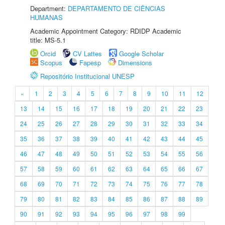
Department:
DEPARTAMENTO DE CIÊNCIAS
HUMANAS
Academic Appointment Category: RDIDP Academic
title: MS-5.1
Orcid
CV Lattes
Google Scholar
Scopus
Fapesp
Dimensions
Repositório Institucional UNESP
«
1
2
3
4
5
6
7
8
9
10
11
12
13
14
15
16
17
18
19
20
21
22
23
24
25
26
27
28
29
30
31
32
33
34
35
36
37
38
39
40
41
42
43
44
45
46
47
48
49
50
51
52
53
54
55
56
57
58
59
60
61
62
63
64
65
66
67
68
69
70
71
72
73
74
75
76
77
78
79
80
81
82
83
84
85
86
87
88
89
90
91
92
93
94
95
96
97
98
99