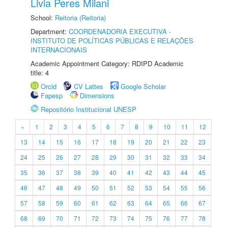
Livia Peres Milani
School:
Reitoria (Reitoria)
Department:
COORDENADORIA EXECUTIVA -
INSTITUTO DE POLÍTICAS PÚBLICAS E RELAÇÕES
INTERNACIONAIS
Academic Appointment Category: RDIPD Academic
title: 4
Orcid
CV Lattes
Google Scholar
Fapesp
Dimensions
Repositório Institucional UNESP
«
1
2
3
4
5
6
7
8
9
10
11
12
13
14
15
16
17
18
19
20
21
22
23
24
25
26
27
28
29
30
31
32
33
34
35
36
37
38
39
40
41
42
43
44
45
46
47
48
49
50
51
52
53
54
55
56
57
58
59
60
61
62
63
64
65
66
67
68
69
70
71
72
73
74
75
76
77
78