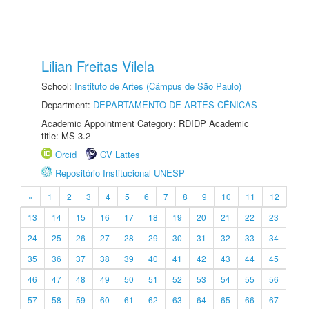
Lilian Freitas Vilela
School:
Instituto de Artes (Câmpus de São Paulo)
Department:
DEPARTAMENTO DE ARTES CÊNICAS
Academic Appointment Category: RDIDP Academic
title: MS-3.2
Orcid
CV Lattes
Repositório Institucional UNESP
«
1
2
3
4
5
6
7
8
9
10
11
12
13
14
15
16
17
18
19
20
21
22
23
24
25
26
27
28
29
30
31
32
33
34
35
36
37
38
39
40
41
42
43
44
45
46
47
48
49
50
51
52
53
54
55
56
57
58
59
60
61
62
63
64
65
66
67