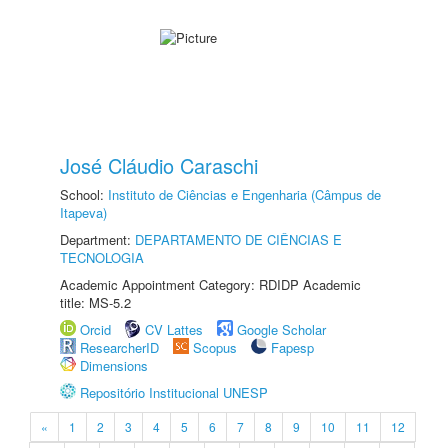
José Cláudio Caraschi
School:
Instituto de Ciências e Engenharia (Câmpus de
Itapeva)
Department:
DEPARTAMENTO DE CIÊNCIAS E
TECNOLOGIA
Academic Appointment Category: RDIDP Academic
title: MS-5.2
Orcid
CV Lattes
Google Scholar
ResearcherID
Scopus
Fapesp
Dimensions
Repositório Institucional UNESP
«
1
2
3
4
5
6
7
8
9
10
11
12