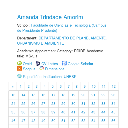
Amanda Trindade Amorim
School:
Faculdade de Ciências e Tecnologia (Câmpus
de Presidente Prudente)
Department:
DEPARTAMENTO DE PLANEJAMENTO,
URBANISMO E AMBIENTE
Academic Appointment Category: RDIDP Academic
title: MS-3.1
Orcid
CV Lattes
Google Scholar
Scopus
Dimensions
Repositório Institucional UNESP
«
1
2
3
4
5
6
7
8
9
10
11
12
13
14
15
16
17
18
19
20
21
22
23
24
25
26
27
28
29
30
31
32
33
34
35
36
37
38
39
40
41
42
43
44
45
46
47
48
49
50
51
52
53
54
55
56