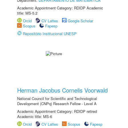
Department:
DEPARTAMENTO DE MATEMÁTICA
Academic Appointment Category: RDIDP Academic
title: MS-5.2
Orcid
CV Lattes
Google Scholar
Scopus
Fapesp
Repositório Institucional UNESP
Herman Jacobus Cornelis Voorwald
National Council for Scientific and Technological
Development (CNPq) Research Fellow - Level A
Academic Appointment Category: RDIDP retired
Academic title: MS-6
Orcid
CV Lattes
Scopus
Fapesp