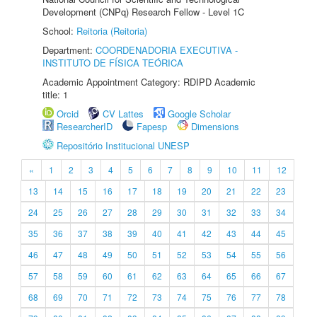
Development (CNPq) Research Fellow - Level 1C
School:
Reitoria (Reitoria)
Department:
COORDENADORIA EXECUTIVA -
INSTITUTO DE FÍSICA TEÓRICA
Academic Appointment Category: RDIPD Academic
title: 1
Orcid
CV Lattes
Google Scholar
ResearcherID
Fapesp
Dimensions
Repositório Institucional UNESP
«
1
2
3
4
5
6
7
8
9
10
11
12
13
14
15
16
17
18
19
20
21
22
23
24
25
26
27
28
29
30
31
32
33
34
35
36
37
38
39
40
41
42
43
44
45
46
47
48
49
50
51
52
53
54
55
56
57
58
59
60
61
62
63
64
65
66
67
68
69
70
71
72
73
74
75
76
77
78