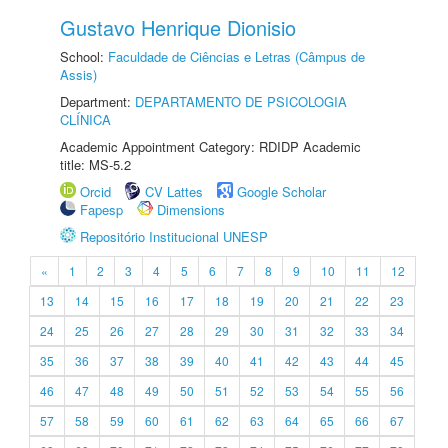
Gustavo Henrique Dionisio
School:
Faculdade de Ciências e Letras (Câmpus de
Assis)
Department:
DEPARTAMENTO DE PSICOLOGIA
CLÍNICA
Academic Appointment Category: RDIDP Academic
title: MS-5.2
Orcid
CV Lattes
Google Scholar
Fapesp
Dimensions
Repositório Institucional UNESP
«
1
2
3
4
5
6
7
8
9
10
11
12
13
14
15
16
17
18
19
20
21
22
23
24
25
26
27
28
29
30
31
32
33
34
35
36
37
38
39
40
41
42
43
44
45
46
47
48
49
50
51
52
53
54
55
56
57
58
59
60
61
62
63
64
65
66
67