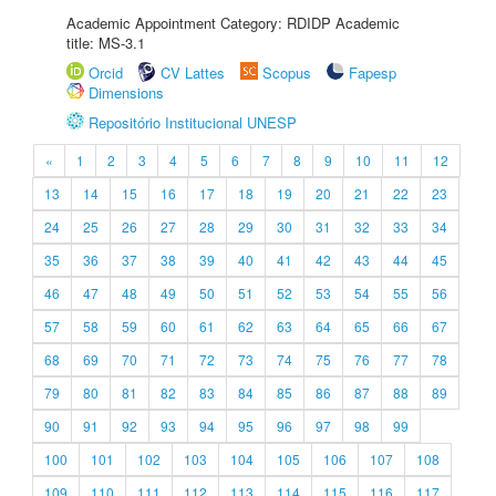
Academic Appointment Category: RDIDP Academic
title: MS-3.1
Orcid
CV Lattes
Scopus
Fapesp
Dimensions
Repositório Institucional UNESP
«
1
2
3
4
5
6
7
8
9
10
11
12
13
14
15
16
17
18
19
20
21
22
23
24
25
26
27
28
29
30
31
32
33
34
35
36
37
38
39
40
41
42
43
44
45
46
47
48
49
50
51
52
53
54
55
56
57
58
59
60
61
62
63
64
65
66
67
68
69
70
71
72
73
74
75
76
77
78
79
80
81
82
83
84
85
86
87
88
89
90
91
92
93
94
95
96
97
98
99
100
101
102
103
104
105
106
107
108
109
110
111
112
113
114
115
116
117