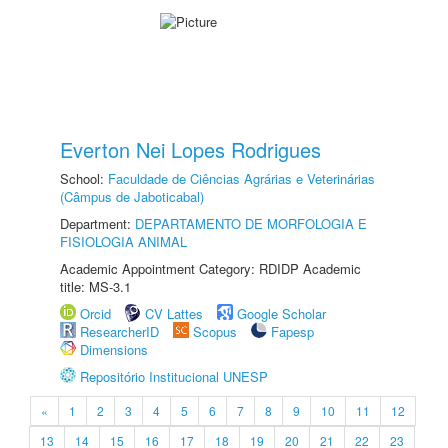
Everton Nei Lopes Rodrigues
School:
Faculdade de Ciências Agrárias e Veterinárias
(Câmpus de Jaboticabal)
Department:
DEPARTAMENTO DE MORFOLOGIA E
FISIOLOGIA ANIMAL
Academic Appointment Category: RDIDP Academic
title: MS-3.1
Orcid
CV Lattes
Google Scholar
ResearcherID
Scopus
Fapesp
Dimensions
Repositório Institucional UNESP
«
1
2
3
4
5
6
7
8
9
10
11
12
13
14
15
16
17
18
19
20
21
22
23