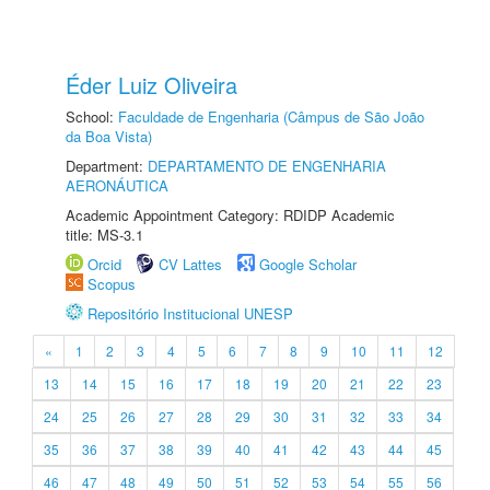
Éder Luiz Oliveira
School:
Faculdade de Engenharia (Câmpus de São João
da Boa Vista)
Department:
DEPARTAMENTO DE ENGENHARIA
AERONÁUTICA
Academic Appointment Category: RDIDP Academic
title: MS-3.1
Orcid
CV Lattes
Google Scholar
Scopus
Repositório Institucional UNESP
«
1
2
3
4
5
6
7
8
9
10
11
12
13
14
15
16
17
18
19
20
21
22
23
24
25
26
27
28
29
30
31
32
33
34
35
36
37
38
39
40
41
42
43
44
45
46
47
48
49
50
51
52
53
54
55
56