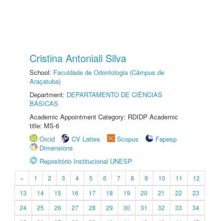
Cristina Antoniali Silva
School:
Faculdade de Odontologia (Câmpus de
Araçatuba)
Department:
DEPARTAMENTO DE CIÊNCIAS
BÁSICAS
Academic Appointment Category: RDIDP Academic
title: MS-6
Orcid
CV Lattes
Scopus
Fapesp
Dimensions
Repositório Institucional UNESP
«
1
2
3
4
5
6
7
8
9
10
11
12
13
14
15
16
17
18
19
20
21
22
23
24
25
26
27
28
29
30
31
32
33
34