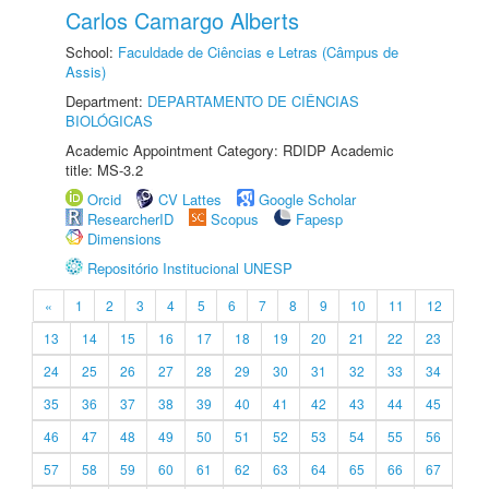
Carlos Camargo Alberts
School:
Faculdade de Ciências e Letras (Câmpus de
Assis)
Department:
DEPARTAMENTO DE CIÊNCIAS
BIOLÓGICAS
Academic Appointment Category: RDIDP Academic
title: MS-3.2
Orcid
CV Lattes
Google Scholar
ResearcherID
Scopus
Fapesp
Dimensions
Repositório Institucional UNESP
«
1
2
3
4
5
6
7
8
9
10
11
12
13
14
15
16
17
18
19
20
21
22
23
24
25
26
27
28
29
30
31
32
33
34
35
36
37
38
39
40
41
42
43
44
45
46
47
48
49
50
51
52
53
54
55
56
57
58
59
60
61
62
63
64
65
66
67