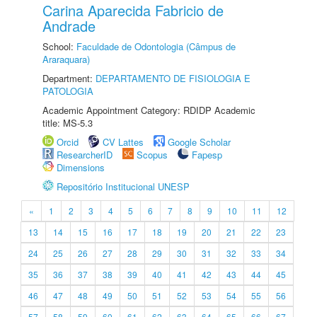
Carina Aparecida Fabricio de
Andrade
School:
Faculdade de Odontologia (Câmpus de
Araraquara)
Department:
DEPARTAMENTO DE FISIOLOGIA E
PATOLOGIA
Academic Appointment Category: RDIDP Academic
title: MS-5.3
Orcid
CV Lattes
Google Scholar
ResearcherID
Scopus
Fapesp
Dimensions
Repositório Institucional UNESP
«
1
2
3
4
5
6
7
8
9
10
11
12
13
14
15
16
17
18
19
20
21
22
23
24
25
26
27
28
29
30
31
32
33
34
35
36
37
38
39
40
41
42
43
44
45
46
47
48
49
50
51
52
53
54
55
56
57
58
59
60
61
62
63
64
65
66
67