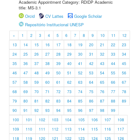
Academic Appointment Category: RDIDP Academic
title: MS-3.1
Orcid
CV Lattes
Google Scholar
Repositório Institucional UNESP
«
1
2
3
4
5
6
7
8
9
10
11
12
13
14
15
16
17
18
19
20
21
22
23
24
25
26
27
28
29
30
31
32
33
34
35
36
37
38
39
40
41
42
43
44
45
46
47
48
49
50
51
52
53
54
55
56
57
58
59
60
61
62
63
64
65
66
67
68
69
70
71
72
73
74
75
76
77
78
79
80
81
82
83
84
85
86
87
88
89
90
91
92
93
94
95
96
97
98
99
100
101
102
103
104
105
106
107
108
109
110
111
112
113
114
115
116
117
118
119
120
121
122
123
124
125
126