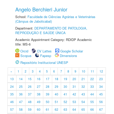
Angelo Berchieri Junior
School:
Faculdade de Ciências Agrárias e Veterinárias
(Câmpus de Jaboticabal)
Department:
DEPARTAMENTO DE PATOLOGIA,
REPRODUÇÃO E SAÚDE ÚNICA
Academic Appointment Category: RDIDP Academic
title: MS-6
Orcid
CV Lattes
Google Scholar
Scopus
Fapesp
Dimensions
Repositório Institucional UNESP
«
1
2
3
4
5
6
7
8
9
10
11
12
13
14
15
16
17
18
19
20
21
22
23
24
25
26
27
28
29
30
31
32
33
34
35
36
37
38
39
40
41
42
43
44
45
46
47
48
49
50
51
52
53
54
55
56
57
58
59
60
61
62
63
64
65
66
67