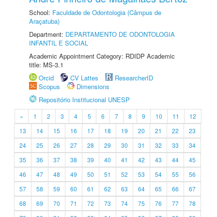
School:
Faculdade de Odontologia (Câmpus de
Araçatuba)
Department:
DEPARTAMENTO DE ODONTOLOGIA
INFANTIL E SOCIAL
Academic Appointment Category: RDIDP Academic
title: MS-3.1
Orcid
CV Lattes
ResearcherID
Scopus
Dimensions
Repositório Institucional UNESP
«
1
2
3
4
5
6
7
8
9
10
11
12
13
14
15
16
17
18
19
20
21
22
23
24
25
26
27
28
29
30
31
32
33
34
35
36
37
38
39
40
41
42
43
44
45
46
47
48
49
50
51
52
53
54
55
56
57
58
59
60
61
62
63
64
65
66
67
68
69
70
71
72
73
74
75
76
77
78