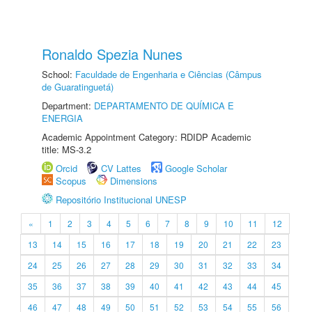
Ronaldo Spezia Nunes
School:
Faculdade de Engenharia e Ciências (Câmpus
de Guaratinguetá)
Department:
DEPARTAMENTO DE QUÍMICA E
ENERGIA
Academic Appointment Category: RDIDP Academic
title: MS-3.2
Orcid
CV Lattes
Google Scholar
Scopus
Dimensions
Repositório Institucional UNESP
«
1
2
3
4
5
6
7
8
9
10
11
12
13
14
15
16
17
18
19
20
21
22
23
24
25
26
27
28
29
30
31
32
33
34
35
36
37
38
39
40
41
42
43
44
45
46
47
48
49
50
51
52
53
54
55
56